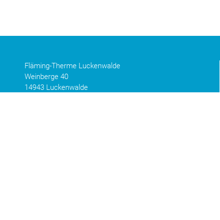
Fläming-Therme Luckenwalde
Weinberge 40
14943 Luckenwalde
Zahlmethoden
GiroPay
Maestro International
MasterCard
PayPal
Visa